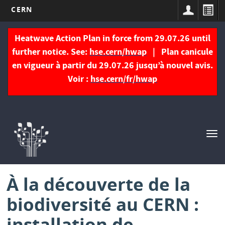
CERN
Aller
au
Heatwave Action Plan in force from 29.07.26 until
contenu
further notice. See:
hse.cern/hwap
| Plan canicule
principal
en vigueur à partir du 29.07.26 jusqu’à nouvel avis.
Voir :
hse.cern/fr/hwap
Navigation
principale
Tog
nav
À la découverte de la
biodiversité au CERN :
installation de