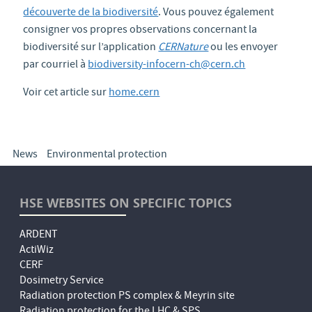
découverte de la biodiversité
. Vous pouvez également
consigner vos propres observations concernant la
biodiversité sur l’application
CERNature
ou les envoyer
par courriel à
biodiversity-infocern-ch@cern.ch
Voir cet article sur
home.cern
News
Environmental protection
HSE WEBSITES ON SPECIFIC TOPICS
ARDENT
ActiWiz
CERF
Dosimetry Service
Radiation protection PS complex & Meyrin site
Radiation protection for the LHC & SPS