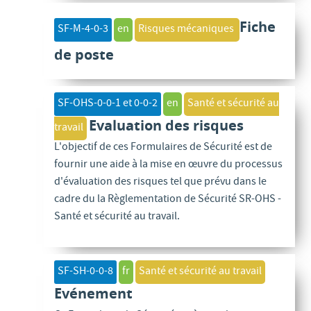
Fiche
SF-M-4-0-3
en
Risques mécaniques
de poste
SF-OHS-0-0-1 et 0-0-2
en
Santé et sécurité au
Evaluation des risques
travail
L'objectif de ces Formulaires de Sécurité est de
fournir une aide à la mise en œuvre du processus
d'évaluation des risques tel que prévu dans le
cadre du la Règlementation de Sécurité SR-OHS -
Santé et sécurité au travail.
SF-SH-0-0-8
fr
Santé et sécurité au travail
Evénement