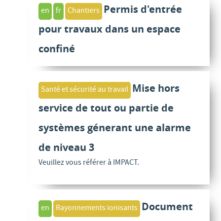
Permis d'entrée
en
fr
Chantiers
pour travaux dans un espace
confiné
Mise hors
Santé et sécurité au travail
service de tout ou partie de
systèmes génerant une alarme
de niveau 3
Veuillez vous référer à IMPACT.
Document
en
Rayonnements ionisants