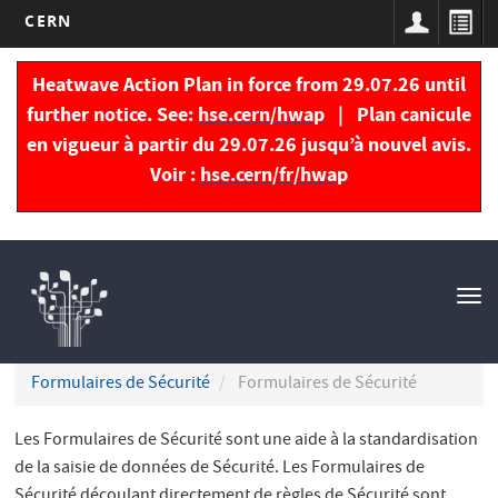
CERN
Aller
au
Heatwave Action Plan in force from 29.07.26 until
contenu
further notice. See:
hse.cern/hwap
| Plan canicule
principal
en vigueur à partir du 29.07.26 jusqu’à nouvel avis.
Voir :
hse.cern/fr/hwap
Navigation
principale
Tog
nav
Formulaires de Sécurité
Formulaires de Sécurité
Les Formulaires de Sécurité sont une aide à la standardisation
de la saisie de données de Sécurité. Les Formulaires de
Sécurité découlant directement de règles de Sécurité sont